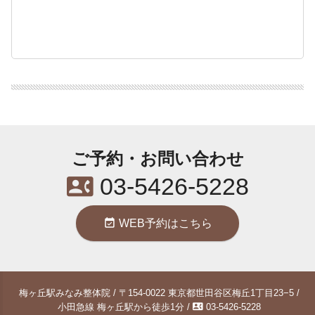
ご予約・お問い合わせ
contact_phone
03-5426-5228
event_available
WEB予約はこちら
梅ヶ丘駅みなみ整体院 / 〒154-0022 東京都世田谷区梅丘1丁目23−5 /
contact_phone
小田急線 梅ヶ丘駅から徒歩1分 /
03-5426-5228