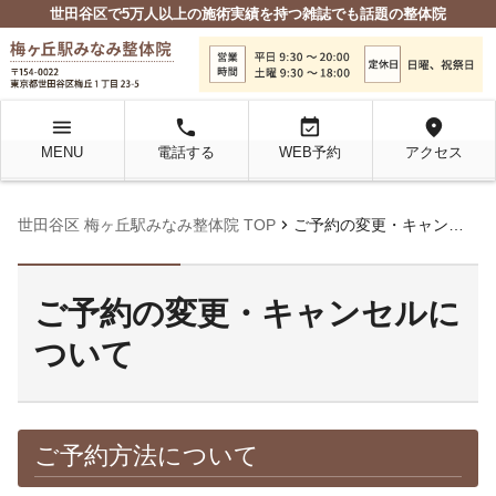
世田谷区で5万人以上の施術実績を持つ雑誌でも話題の整体院
menu
local_phone
event_available
location_on
MENU
電話する
WEB予約
アクセス
chevron_right
世田谷区 梅ヶ丘駅みなみ整体院 TOP
ご予約の変更・キャンセルについて
ご予約の変更・キャンセルに
ついて
ご予約方法について