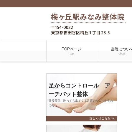
TOPページ
当院につい
top
about
足からコントロール ア
ーチパット整体
外反母趾、削っても出てくる足裏のタコでお悩み
の方へ
arrow_forward
詳しくはこちら