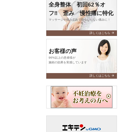
全身整体 初回62％オ
フ‼️ 歪み 慢性痛に特化
マッサージや痛み止めで良くならない痛みに！
arrow_forward
詳しくはこちら
お客様の声
96%以上の患者様が
施術の効果を実感しています
arrow_forward
詳しくはこちら