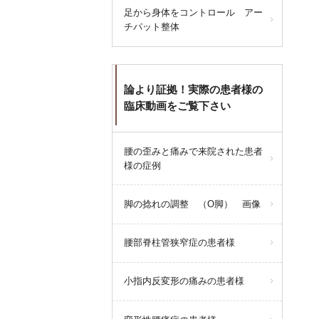
足から身体をコントロール アー
ご迷惑をおかけししますが、よろ
チパット整体
しくお願い致します。
論より証拠！実際の患者様の
梅ヶ丘駅みなみ整体院
臨床動画をご覧下さい
腰の歪みと痛みで来院された患者
query_builder
2026年6月21日
様の症例
6月24日(水)は都合によりお休みと
ささせいただきます。
脚の捻れの調整 （O脚） 画像
腰部脊柱管狭窄症の患者様
よろしくお願い申し上げます。
小指内反変形の痛みの患者様
query_builder
2026年6月16日
6月16日火曜日の午後の整体はお休