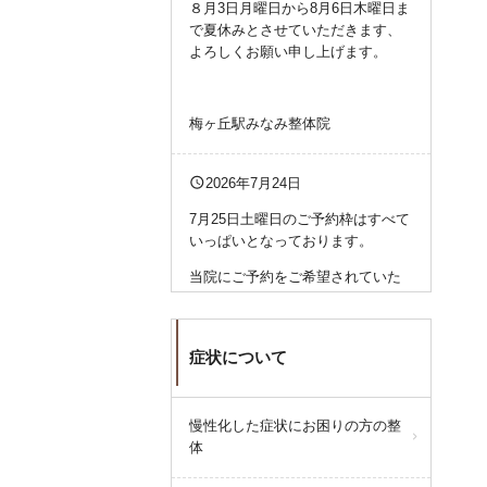
８月3日月曜日から8月6日木曜日ま
で夏休みとさせていただきます、
よろしくお願い申し上げます。
梅ヶ丘駅みなみ整体院
query_builder
2026年7月24日
7月25日土曜日のご予約枠はすべて
いっぱいとなっております。
当院にご予約をご希望されていた
方に関しては、大変ご迷惑をおか
けいたします。
申し訳ございません。
症状について
query_builder
2026年7月14日
慢性化した症状にお困りの方の整
体
7月15日(水曜日)は都合によりお休
みとさせていただきます。