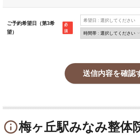
ご予約希望日（第3希
望）
info_outline
梅ヶ丘駅みなみ整体