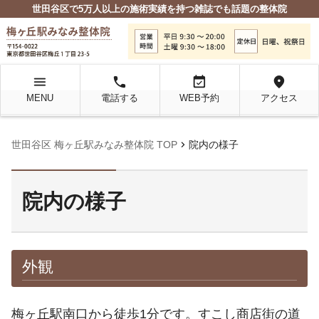
世田谷区で5万人以上の施術実績を持つ雑誌でも話題の整体院
menu
local_phone
event_available
location_on
MENU
電話する
WEB予約
アクセス
chevron_right
世田谷区 梅ヶ丘駅みなみ整体院 TOP
院内の様子
院内の様子
外観
梅ヶ丘駅南口から徒歩1分です。すこし商店街の道