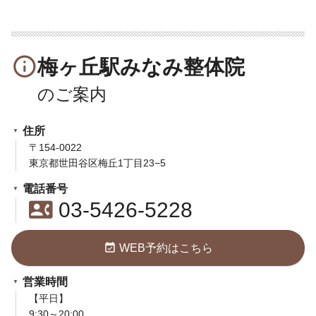
info_outline
梅ヶ丘駅みなみ整体院
住所
〒154-0022
東京都世田谷区梅丘1丁目23−5
電話番号
contact_phone
03-5426-5228
event_available
WEB予約はこちら
営業時間
【平日】
9:30～20:00