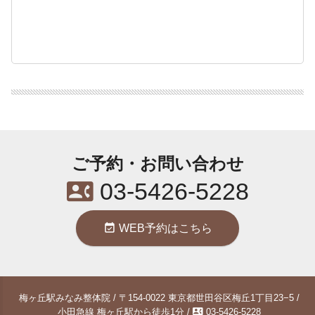
ご予約・お問い合わせ
contact_phone
03-5426-5228
event_available
WEB予約はこちら
梅ヶ丘駅みなみ整体院 / 〒154-0022 東京都世田谷区梅丘1丁目23−5 /
contact_phone
小田急線 梅ヶ丘駅から徒歩1分 /
03-5426-5228