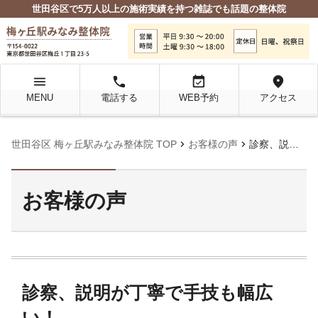
世田谷区で5万人以上の施術実績を持つ雑誌でも話題の整体院
menu
local_phone
event_available
location_on
MENU
電話する
WEB予約
アクセス
chevron_right
chevron_right
世田谷区 梅ヶ丘駅みなみ整体院 TOP
お客様の声
診察、説明が丁寧で手技も幅広い！
お客様の声
診察、説明が丁寧で手技も幅広
い！