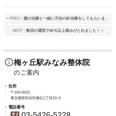
< PREV -
腰の治療と一緒に不妊の針治療をしてもらいました！
NEXT -
数回の通院で80％以上痛みがとれました！
>
info_outline
梅ヶ丘駅みなみ整体院
住所
〒154-0022
東京都世田谷区梅丘1丁目23−5
電話番号
contact_phone
03-5426-5228