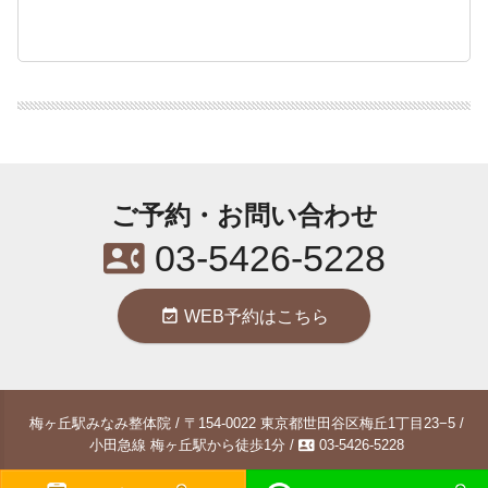
ご予約・お問い合わせ
contact_phone
03-5426-5228
event_available
WEB予約はこちら
梅ヶ丘駅みなみ整体院 / 〒154-0022 東京都世田谷区梅丘1丁目23−5 /
contact_phone
小田急線 梅ヶ丘駅から徒歩1分 /
03-5426-5228