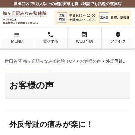
世田谷区で5万人以上の施術実績を持つ雑誌でも話題の整体院
menu
local_phone
event_available
location_on
MENU
電話する
WEB予約
アクセス
chevron_right
chevron_right
世田谷区 梅ヶ丘駅みなみ整体院 TOP
お客様の声
外反母趾の痛みが楽に！
お客様の声
外反母趾の痛みが楽に！