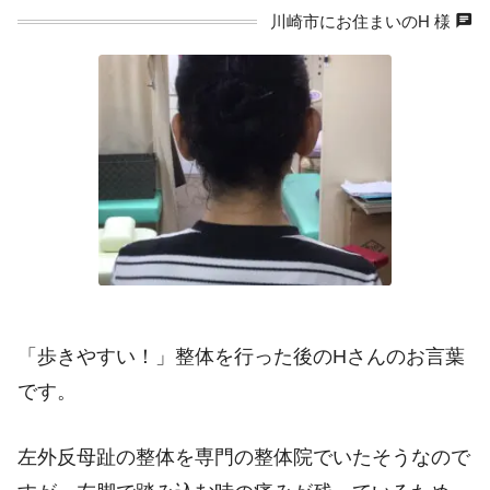
chat
川崎市にお住まいのH 様
「歩きやすい！」整体を行った後のHさんのお言葉
です。
左外反母趾の整体を専門の整体院でいたそうなので