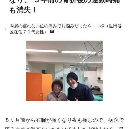
も消失！
両肩の寝れない位の痛みでお悩みだったＳ・Ｉ様（世田谷
chat
区在住７０代女性）
８ヶ月前から右腕が痛くなり夜も痛むので、病院で