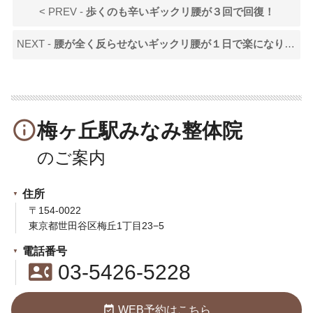
< PREV -
歩くのも辛いギックリ腰が３回で回復！
NEXT -
腰が全く反らせないギックリ腰が１日で楽になりました！
info_outline
梅ヶ丘駅みなみ整体院
住所
〒154-0022
東京都世田谷区梅丘1丁目23−5
電話番号
contact_phone
03-5426-5228
event_available
WEB予約はこちら