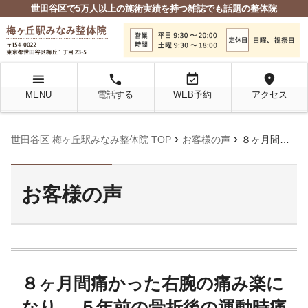
世田谷区で5万人以上の施術実績を持つ雑誌でも話題の整体院
menu
local_phone
event_available
location_on
MENU
電話する
WEB予約
アクセス
chevron_right
chevron_right
世田谷区 梅ヶ丘駅みなみ整体院 TOP
お客様の声
８ヶ月間痛かった右腕の痛み楽になり、 ５年前の骨折後の運動時痛も消失！
お客様の声
８ヶ月間痛かった右腕の痛み楽に
なり、 ５年前の骨折後の運動時痛