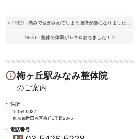
< PREV -
痛みで目がさめてしまう腰痛が楽になりました！
NEXT -
整体で体重が５キロおちました！
>
info_outline
梅ヶ丘駅みなみ整体院
住所
〒154-0022
東京都世田谷区梅丘1丁目23−5
電話番号
contact_phone
03-5426-5228