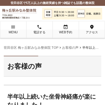
世田谷区で5万人以上の施術実績を持つ雑誌でも話題の整体院
menu
local_phone
event_available
location_on
MENU
電話する
WEB予約
アクセス
chevron_right
chevron_right
世田谷区 梅ヶ丘駅みなみ整体院 TOP
お客様の声
半年以上続いた坐骨神経痛が楽になりました！
お客様の声
半年以上続いた坐骨神経痛が楽に
なりました！