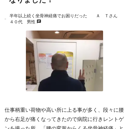
半年以上続く坐骨神経痛でお困りだった Ａ Ｔさん
chat
４０代 男性
仕事柄重い荷物や高い所に上る事が多く、段々に腰
から右足が痛くなってきたので病院に行きレントゲ
ンを撮った所、「腰の変形からくる坐骨神経痛」と