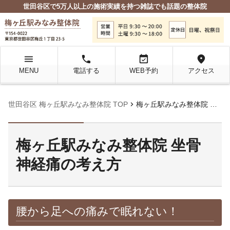
世田谷区で5万人以上の施術実績を持つ雑誌でも話題の整体院
menu
local_phone
event_available
location_on
MENU
電話する
WEB予約
アクセス
chevron_right
世田谷区 梅ヶ丘駅みなみ整体院 TOP
梅ヶ丘駅みなみ整体院 坐骨神経痛の考え方
梅ヶ丘駅みなみ整体院 坐骨
神経痛の考え方
腰から足への痛みで眠れない！