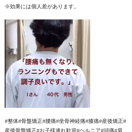
※効果には個人差があります。
#整体#骨盤矯正#腰痛#坐骨神経痛#膝痛#産後矯正#
産後骨盤矯正#お子様連れ歓迎#ヘルニア#頭痛#肩