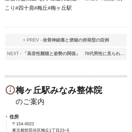
こり#四十肩#梅丘#梅ヶ丘駅
< PREV -
坐骨神経痛と便秘の併発型の症例
NEXT -
「高音性難聴と姿勢の関係」 70代男性に見られた身体バランスの変化
info_outline
梅ヶ丘駅みなみ整体院
住所
〒154-0022
東京都世田谷区梅丘1丁目23−5