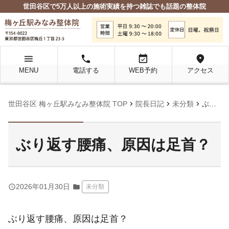
世田谷区で5万人以上の施術実績を持つ雑誌でも話題の整体院
menu
local_phone
event_available
location_on
MENU
電話する
WEB予約
アクセス
chevron_right
chevron_right
chevron_right
世田谷区 梅ヶ丘駅みなみ整体院 TOP
院長日記
未分類
ぶり返す腰痛、原因は足首？
ぶり返す腰痛、原因は足首？
query_builder
2026年01月30日
folder
未分類
ぶり返す腰痛、原因は足首？