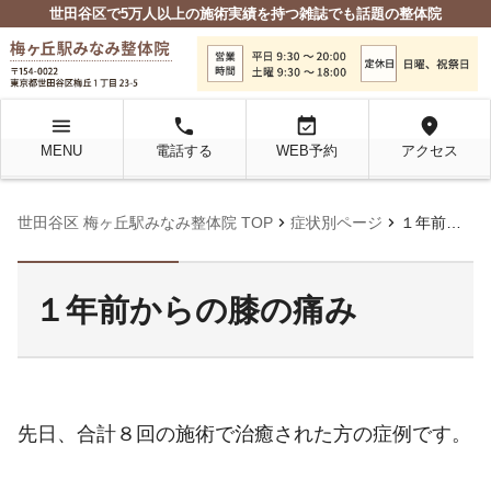
世田谷区で5万人以上の施術実績を持つ雑誌でも話題の整体院
menu
local_phone
event_available
location_on
MENU
電話する
WEB予約
アクセス
chevron_right
chevron_right
世田谷区 梅ヶ丘駅みなみ整体院 TOP
症状別ページ
１年前からの膝の痛み
１年前からの膝の痛み
先日、合計８回の施術で治癒された方の症例です。