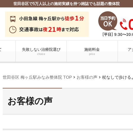
世田谷区で5万人以上の施術実績を持つ雑誌でも話題の整体院
て
失敗しない治療院選び
施術料金
ア
choice
price
chevron_right
chevron_right
世田谷区 梅ヶ丘駅みなみ整体院 TOP
お客様の声
杖なしで歩ける
お客様の声