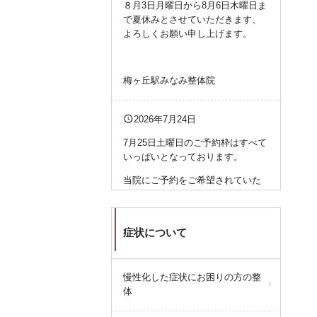
８月3日月曜日から8月6日木曜日ま
で夏休みとさせていただきます、
よろしくお願い申し上げます。
梅ヶ丘駅みなみ整体院
query_builder
2026年7月24日
7月25日土曜日のご予約枠はすべて
いっぱいとなっております。
当院にご予約をご希望されていた
方に関しては、大変ご迷惑をおか
けいたします。
申し訳ございません。
症状について
query_builder
2026年7月14日
慢性化した症状にお困りの方の整
体
7月15日(水曜日)は都合によりお休
みとさせていただきます。