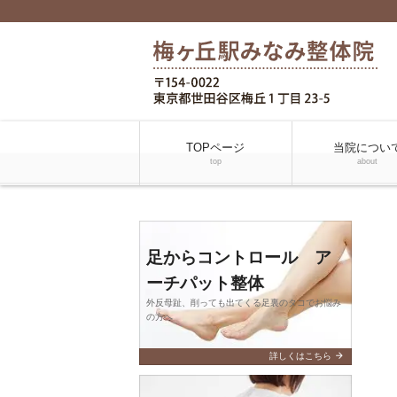
TOPページ
当院につい
top
about
足からコントロール ア
ーチパット整体
外反母趾、削っても出てくる足裏のタコでお悩み
の方へ
arrow_forward
詳しくはこちら