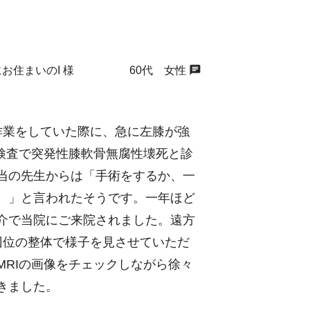
chat
にお住まいのI 様 60代 女性
作業をしていた際に、急に左膝が強
I検査で突発性膝軟骨無腐性壊死と診
当の先生からは「手術をするか、一
。」と言われたそうです。一年ほど
介で当院にご来院されました。遠方
回位の整体で様子を見させていただ
MRIの画像をチェックしながら徐々
きました。