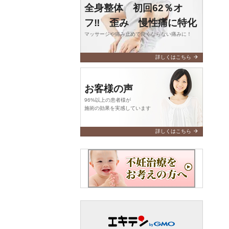
全身整体 初回62％オ
フ‼️ 歪み 慢性痛に特化
マッサージや痛み止めで良くならない痛みに！
arrow_forward
詳しくはこちら
お客様の声
96%以上の患者様が
施術の効果を実感しています
arrow_forward
詳しくはこちら