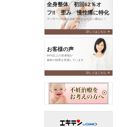
全身整体 初回62％オ
フ‼️ 歪み 慢性痛に特化
マッサージや痛み止めで良くならない痛みに！
arrow_forward
詳しくはこちら
お客様の声
96%以上の患者様が
施術の効果を実感しています
arrow_forward
詳しくはこちら