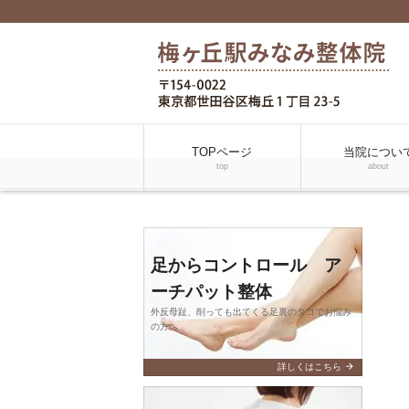
TOPページ
当院につい
top
about
足からコントロール ア
ーチパット整体
外反母趾、削っても出てくる足裏のタコでお悩み
の方へ
arrow_forward
詳しくはこちら