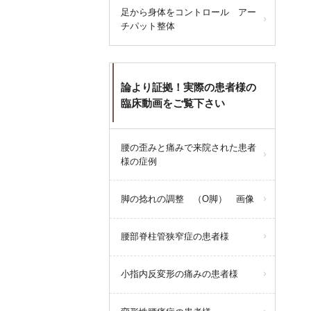
足から身体をコントロール アー
ご迷惑をおかけししますが、よろ
チパット整体
しくお願い致します。
論より証拠！実際の患者様の
梅ヶ丘駅みなみ整体院
臨床動画をご覧下さい
腰の歪みと痛みで来院された患者
query_builder
2026年6月21日
様の症例
6月24日(水)は都合によりお休みと
ささせいただきます。
脚の捻れの調整 （O脚） 画像
腰部脊柱管狭窄症の患者様
よろしくお願い申し上げます。
小指内反変形の痛みの患者様
query_builder
2026年6月16日
6月16日火曜日の午後の整体はお休