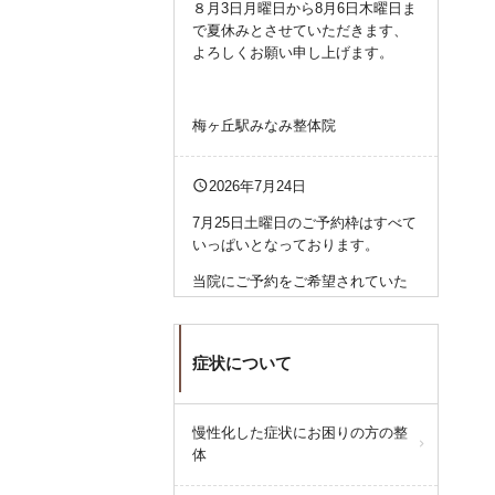
８月3日月曜日から8月6日木曜日ま
で夏休みとさせていただきます、
よろしくお願い申し上げます。
梅ヶ丘駅みなみ整体院
query_builder
2026年7月24日
7月25日土曜日のご予約枠はすべて
いっぱいとなっております。
当院にご予約をご希望されていた
方に関しては、大変ご迷惑をおか
けいたします。
申し訳ございません。
症状について
query_builder
2026年7月14日
慢性化した症状にお困りの方の整
体
7月15日(水曜日)は都合によりお休
みとさせていただきます。