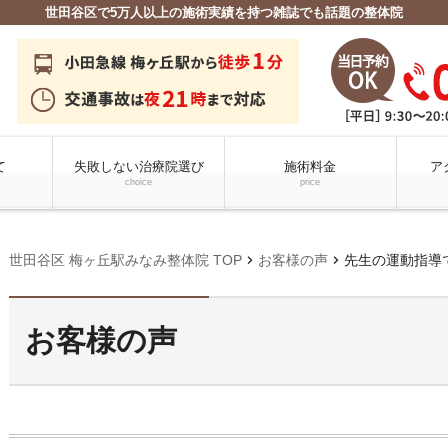
世田谷区で5万人以上の施術実績を持つ雑誌でも話題の整体院
て
失敗しない治療院選び
施術料金
ア
choice
price
chevron_right
chevron_right
世田谷区 梅ヶ丘駅みなみ整体院 TOP
お客様の声
先生の運動指導
お客様の声