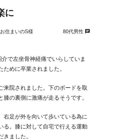
楽に
chat
にお住まいのS様 80代男性
紹介で左坐骨神経痛でいらしていま
たために卒業されました。
ご来院されました。下のボードを取
と膝の裏側に激痛が走るそうです。
、右足が外を向いて歩いている為に
いる。膝に対して自宅で行える運動
だきました。