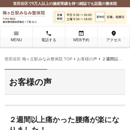
世田谷区で5万人以上の施術実績を持つ雑誌でも話題の整体院
menu
local_phone
event_available
location_on
MENU
電話する
WEB予約
アクセス
chevron_right
chevron_right
世田谷区 梅ヶ丘駅みなみ整体院 TOP
お客様の声
２週間以上痛かった腰痛が楽になりました！
お客様の声
２週間以上痛かった腰痛が楽にな
りました！