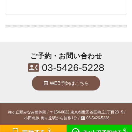
ご予約・お問い合わせ
contact_phone
03-5426-5228
event_available
WEB予約はこちら
梅ヶ丘駅みなみ整体院 / 〒154-0022 東京都世田谷区梅丘1丁目23−5 /
contact_phone
小田急線 梅ヶ丘駅から徒歩1分 /
03-5426-5228