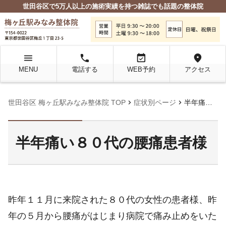
世田谷区で5万人以上の施術実績を持つ雑誌でも話題の整体院
menu
local_phone
event_available
location_on
MENU
電話する
WEB予約
アクセス
chevron_right
chevron_right
世田谷区 梅ヶ丘駅みなみ整体院 TOP
症状別ページ
半年痛い８０代の腰痛患者様
半年痛い８０代の腰痛患者様
昨年１１月に来院された８０代の女性の患者様、昨
年の５月から腰痛がはじまり病院で痛み止めをいた