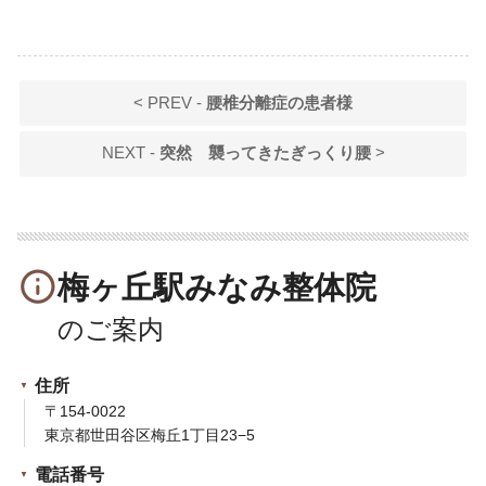
< PREV -
腰椎分離症の患者様
NEXT -
突然 襲ってきたぎっくり腰
>
info_outline
梅ヶ丘駅みなみ整体院
住所
〒154-0022
東京都世田谷区梅丘1丁目23−5
電話番号