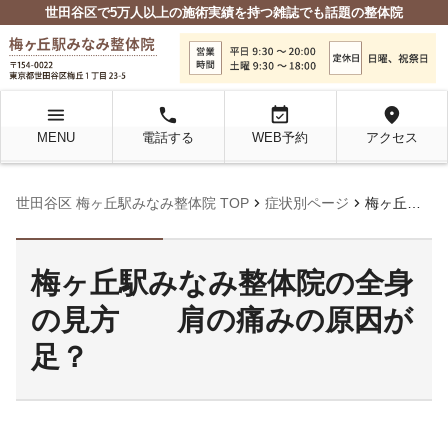
世田谷区で5万人以上の施術実績を持つ雑誌でも話題の整体院
menu
local_phone
event_available
location_on
MENU
電話する
WEB予約
アクセス
chevron_right
chevron_right
世田谷区 梅ヶ丘駅みなみ整体院 TOP
症状別ページ
梅ヶ丘駅みなみ整体院の全身の見方 肩の痛みの原因が足？
梅ヶ丘駅みなみ整体院の全身
の見方 肩の痛みの原因が
足？