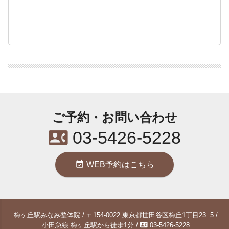
ご予約・お問い合わせ
contact_phone
03-5426-5228
event_available
WEB予約はこちら
梅ヶ丘駅みなみ整体院 / 〒154-0022 東京都世田谷区梅丘1丁目23−5 /
contact_phone
小田急線 梅ヶ丘駅から徒歩1分 /
03-5426-5228