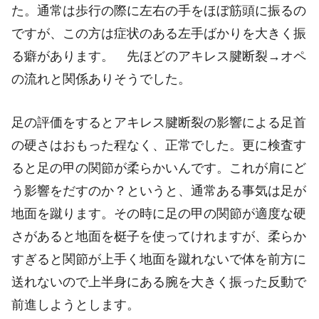
た。通常は歩行の際に左右の手をほぼ筋頭に振るの
ですが、この方は症状のある左手ばかりを大きく振
る癖があります。 先ほどのアキレス腱断裂→オペ
の流れと関係ありそうでした。
足の評価をするとアキレス腱断裂の影響による足首
の硬さはおもった程なく、正常でした。更に検査す
ると足の甲の関節が柔らかいんです。これが肩にど
う影響をだすのか？というと、通常ある事気は足が
地面を蹴ります。その時に足の甲の関節が適度な硬
さがあると地面を梃子を使ってけれますが、柔らか
すぎると関節が上手く地面を蹴れないで体を前方に
送れないので上半身にある腕を大きく振った反動で
前進しようとします。